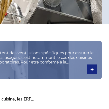
tent des ventilations spécifiques pour assurer le
des usagers, c’est notamment le cas des cuisines
boratoires. Pour être conforme à la
ur mais également.
+
 cuisine, les ERP…