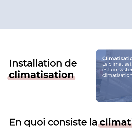
Climatisati
Installation de
La climatisa
est un syst
climatisation
climatisation
permettant d
l’air dans les
pièces d’un 
l’aide de co
gaines dissi
les murs, pl
planchers.
En quoi consiste la
climat