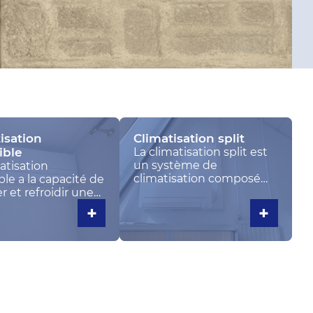
isation
Climatisation split
ible
La climatisation split est
un système de
atisation
climatisation composé
ble a la capacité de
d’une unité extérieure et
r et refroidir une
d’au moins une unité
 Basée sur un cycle
+
+
intérieure. Elle est
dynamique, elle
appelée « mono-split »
froidir une pièce
dans le cas où une seule
verser son cycle de
unité intérieure est
onnement afin de
installée, et « multi-split »
rnir de la chaleur.
si plusieurs unités
intérieures sont
raccordées à l’unité