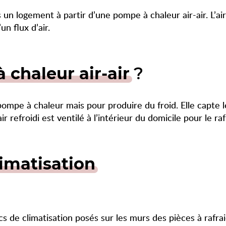
distance. Ce qui offre un
ns un logement à partir d’une pompe à chaleur air-air. L’ai
réel confort d’utilisation.
n flux d’air.
 chaleur air-air
?
pompe à chaleur mais pour produire du froid. Elle capte le
ir refroidi est ventilé à l’intérieur du domicile pour le raf
limatisation
 de climatisation posés sur les murs des pièces à rafraich