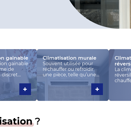
on gainable
Climatisation murale
Climat
tion gainable
Souvent utilisée pour
révers
ème de
réchauffer ou refroidir
La clim
 discret
une pièce, telle qu’une
réversi
e diffuser
chambre ou un bureau, la
chauffe
 différentes
climatisation murale
pièce.
+
+
bâtiment à
dispose d’une unité
thermo
nduits ou de
intérieure installée
peut re
mulés dans
directement sur un mur,
puis in
afonds ou
à l’intérieur du logement.
foncti
Grâce à une
lui fou
isation
?
télécommande, les
climatiseurs muraux
peuvent être gérés à