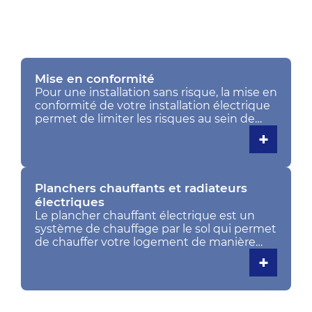
Mise en conformité
Pour une installation sans risque, la mise en
conformité de votre installation électrique
permet de limiter les risques au sein de
votre logement (incendie, électrocution…).
+
C’est une opération qui s’impose dans tout
logement neuf mais aussi dans le cadre
d’une rénovation.
Planchers chauffants et radiateurs
électriques
Le plancher chauffant électrique est un
système de chauffage par le sol qui permet
de chauffer votre logement de manière
uniforme. Son installation facile fait de ce
+
chauffage par le sol un système adapté
dans le cadre d’une rénovation complète.
Pour un système d’appoint ou lorsque
vous n’avez d’autres choix, nous